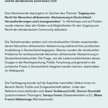
und für afrodeutsche Jurist:innen
statt!
Das Wochenende stand ganz im Zeichen des Themas "
Zugang zum
Recht für Menschen afrikanischer Abstammung in Deutschland –
Herausforderungen und Lösungsansätze
". In Workshops und auf Podien
wurde intensiv über die Hürden und Möglichkeiten für den Zugang zum
Recht der afrodeutschen Community diskutiert.
Die Teilnehmenden setzten sich mit strukturellen Hürden auseinander,
denen Menschen afrikanischer Abstammung während ihrer juristischen
Ausbildung in Deutschland begegnen. Ebenso wurden die strukturellen
Probleme für rechtssuchende Menschen afrikanischer Abstammung in
Deutschland beleuchtet. Die Frage, wie die Lebenswirklichkeiten dieser
Gruppe in die Rechtsprechung, Politik, Forschung und generell in die
juristische Praxis in Deutschland integriert werden können, stand dabei
im Mittelpunkt.
Die Fachtagung konnte auf die Expertise namhafter Akteur:innen im
Bereich Recht, Politik und Zivilgesellschaft zählen. Unter den
Referent:innen befanden sich
Awet Tesfaiesus
(MdB),
Doreen Denstädt
(Justizministerin Thüringen),
Saraya Gomis
(Staatssekretärin a.D.),
Blaise
Francis Ndolumingo
(Rechtsanwalt).